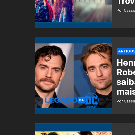
Tro
Por Cass
ARTIGO
Henr
Robe
saib
mai
Por Cass