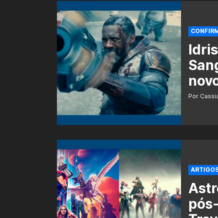
CONFIR
Idri
San
novo
Por Cass
ARTIGO
Ast
pós-