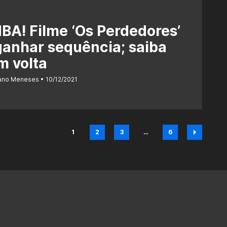
A! Filme ‘Os Perdedores’
ganhar sequência; saiba
m volta
iano Meneses
10/12/2021
1
2
3
…
6
Página
Página
Página
Página