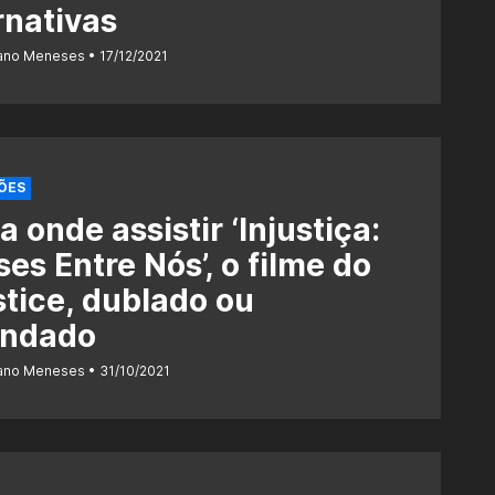
rnativas
iano Meneses
17/12/2021
ÕES
a onde assistir ‘Injustiça:
es Entre Nós’, o filme do
stice, dublado ou
endado
iano Meneses
31/10/2021