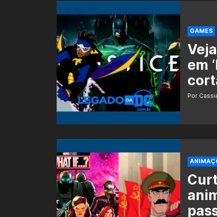
GAMES
Veja
em ‘
cort
Por Cass
ANIMAÇ
Curt
ani
pas