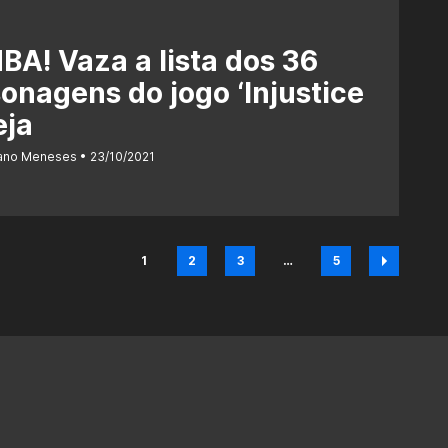
A! Vaza a lista dos 36
onagens do jogo ‘Injustice
eja
iano Meneses
23/10/2021
1
2
3
…
5
Página
Página
Página
Página