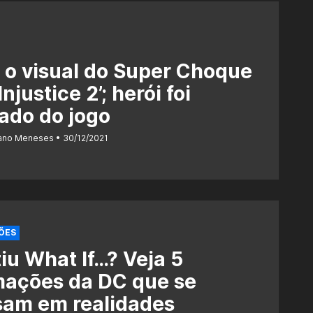
 o visual do Super Choque
Injustice 2’; herói foi
ado do jogo
iano Meneses
30/12/2021
ÕES
iu What If…? Veja 5
mações da DC que se
sam em realidades