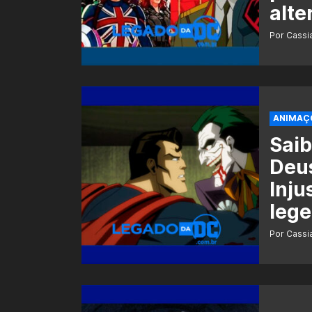
alte
Por Cass
ANIMAÇ
Saib
Deus
Inju
leg
Por Cass