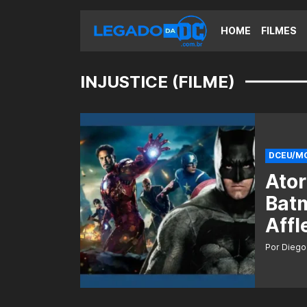
HOME
FILMES
INJUSTICE (FILME)
DCEU/M
Ator
Batm
Affl
Por Diego