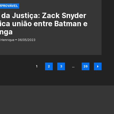
MPROVÁVEL
 da Justiça: Zack Snyder
ica união entre Batman e
inga
 Henrique
06/05/2023
1
2
3
…
26
Página
Página
Página
Página