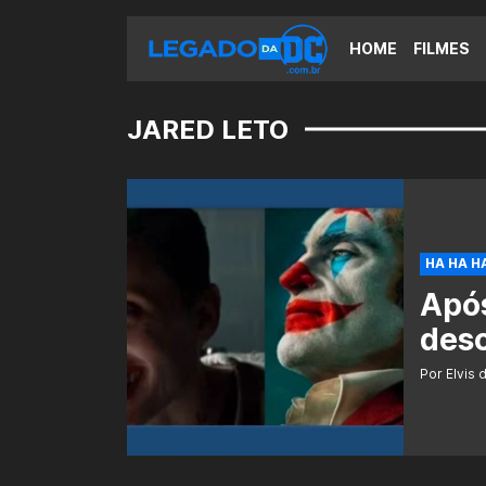
HOME
FILMES
JARED LETO
HA HA H
Após
desc
Por Elvis 