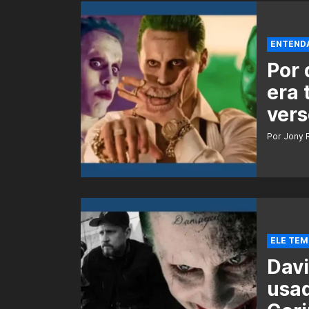
ENTEND
Por 
era 
vers
Por Jony 
ELE TEM
Davi
usa