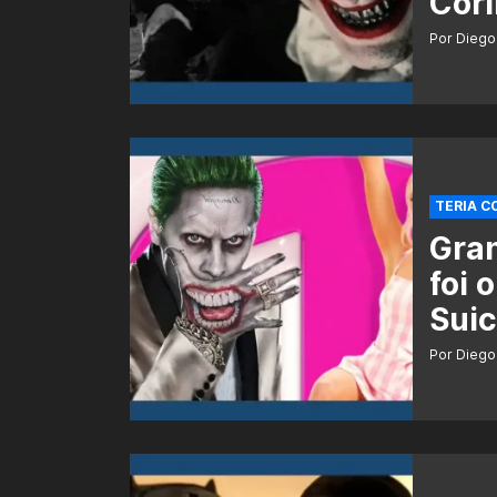
Cor
Por Diego
TERIA C
Gran
foi 
Suic
Por Diego