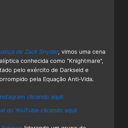
ustiça de Zack Snyder
, vimos uma cena
alíptica conhecida como “Knightmare”,
ado pelo exército de Darkseid e
rrompido pela Equação Anti-Vida.
nstagram clicando aqui!
al do YouTube clicando aqui!
s
Batman
liderando um grupo de