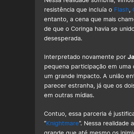
resistência que incluía o
Flash
,
entanto, a cena que mais chamo
de que o Coringa havia se unid
desesperada.
Interpretado novamente por
Ja
pequena participação em uma da
um grande impacto. A união en
parecer estranha, já que os doi
em outras mídias.
Contuo, essa parceria é justifi
“
Knightmare
“. Nessa realidade 
grande que até mesmo os inimig