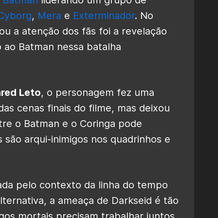
Cyborg
,
Mera
e
Exterminador
. No
u a atenção dos fãs foi a revelação
o ao Batman nessa batalha
red Leto
, o personagem fez uma
s cenas finais do filme, mas deixou
tre o Batman e o Coringa pode
s são arqui-inimigos nos quadrinhos e
cada pelo contexto da linha do tempo
alternativa, a ameaça de Darkseid é tão
os mortais precisam trabalhar juntos