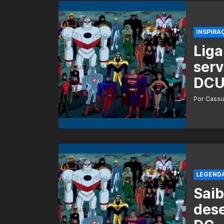
INSPIRA
Liga
serv
DC
Por Cass
LEGEND
Saib
dese