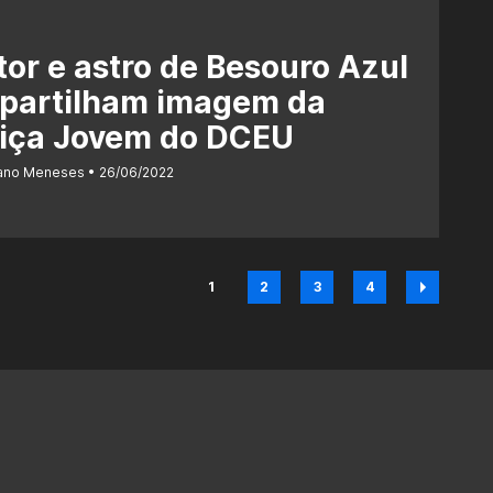
tor e astro de Besouro Azul
partilham imagem da
tiça Jovem do DCEU
iano Meneses
26/06/2022
1
2
3
4
Página
Página
Página
Página