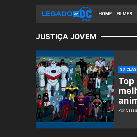
HOME
FILMES
JUSTIÇA JOVEM
SÓ CLÁS
Top 
melh
ani
Por Cass