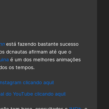
nn
está fazendo bastante sucesso
itos dcnautas afirmam até que o
uina
é um dos melhores animações
dos os tempos.
nstagram clicando aqui!
al do YouTube clicando aqui!
ação tem base, consultados o
IMDb
, o