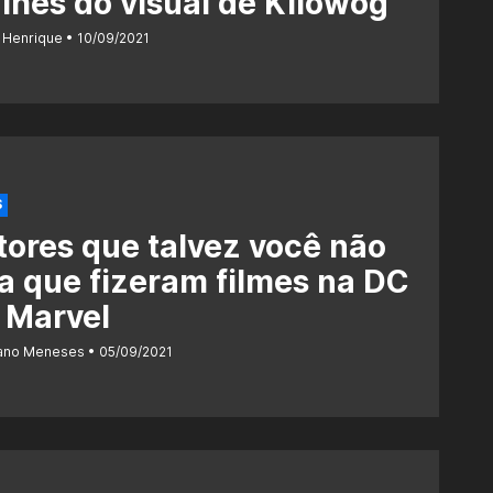
lhes do visual de Kilowog
 Henrique
10/09/2021
S
tores que talvez você não
a que fizeram filmes na DC
 Marvel
iano Meneses
05/09/2021