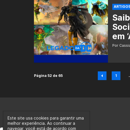
ARTIGO
Saib
Soci
em ‘
Por Cass
Página 52 de 65
1
Pági
Este site usa cookies para garantir uma
melhor experiência. Ao continuar a
navegar, você está de acordo com