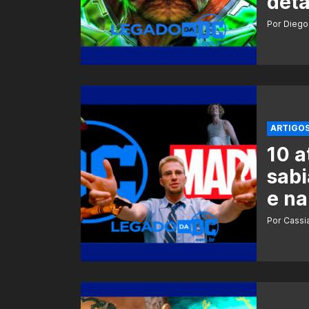
deta
Por Diego
ARTIGO
10 a
sabi
e na
Por Cass