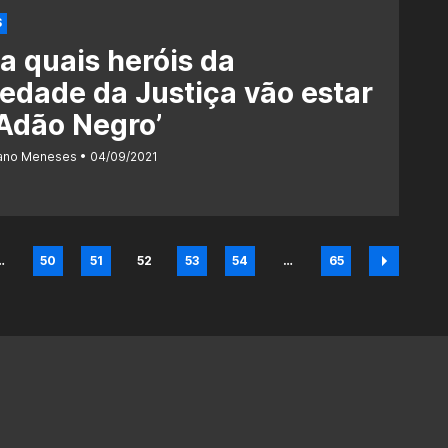
S
a quais heróis da
edade da Justiça vão estar
Adão Negro’
iano Meneses
04/09/2021
…
50
51
52
53
54
…
65
na
Página
Página
Página
Página
Página
Página