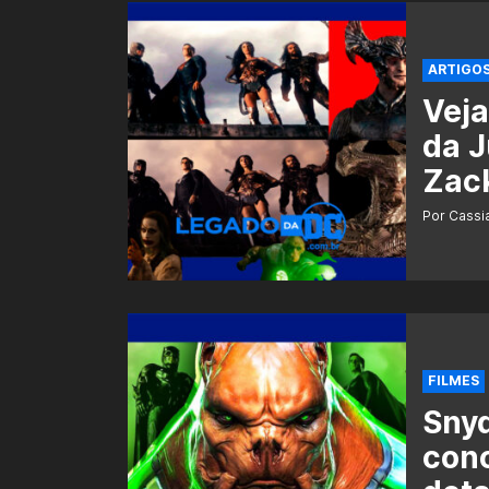
ARTIGO
Veja
da J
Zack
Por Cass
FILMES
Snyd
conc