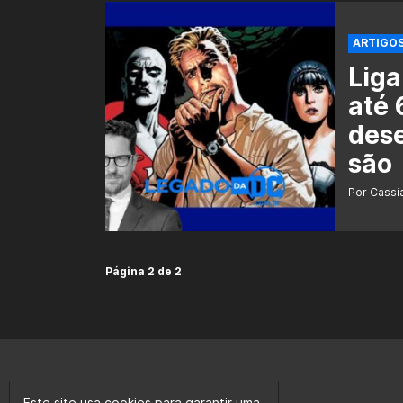
ARTIGO
Liga
até 
dese
são
Por Cass
Página 2 de 2
Este site usa cookies para garantir uma