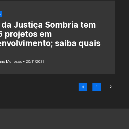
S
 da Justiça Sombria tem
6 projetos em
nvolvimento; saiba quais
iano Meneses
20/11/2021
1
2
Página
Página