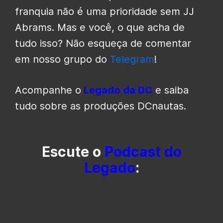
franquia não é uma prioridade sem JJ
Abrams. Mas e você, o que acha de
tudo isso? Não esqueça de comentar
em nosso grupo do
Telegram
!
Acompanhe o
Legado da DC
e saiba
tudo sobre as produções DCnautas.
Escute o
Podcast do
Legado
: