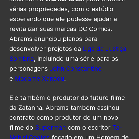
várias propriedades, com o estúdio
esperando que ele pudesse ajudar a
revitalizar suas marcas DC Comics.
Abrams anunciou planos para
desenvolver projetos da
Liga da Justiça
Sombria
, incluindo uma série para os
personagens
John Constantine
e
Madame Xanadu
.
Ele também é produtor do futuro filme
da
Zatanna
. Abrams também assinou
contrato como produtor de um novo
filme do
Superman
com o escritor
Ta-
Nehisi Coates
focado em um Homem de