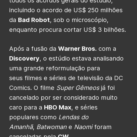
todos os acordos gerais do estúdio,
incluindo o acordo de US$ 250 milhões
da
Bad Robot
, sob o microscópio,
enquanto procura cortar US$ 3 bilhões.
Após a fusão da
Warner Bros.
com a
Discovery
, o estúdio estava analisando
uma grande reformulação para
seus
filmes e séries de televisão da DC
Comics
. O filme
Super Gêmeos
já foi
cancelado por ser considerado muito
caro para a
HBO Max
, e séries
populares como
Lendas do
Amanhã
,
Batwoman
e
Naomi
foram
canceladas pela
CW
.