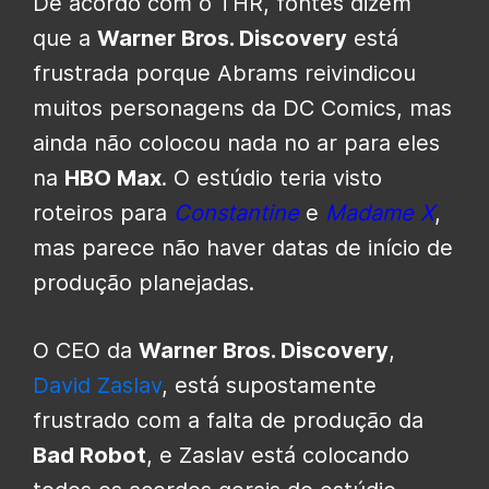
De acordo com o THR, fontes dizem
que a
Warner Bros. Discovery
está
frustrada porque Abrams reivindicou
muitos personagens da DC Comics, mas
ainda não colocou nada no ar para eles
na
HBO Max
. O estúdio teria visto
roteiros para
Constantine
e
Madame X
,
mas parece não haver datas de início de
produção planejadas.
O CEO da
Warner Bros. Discovery
,
David Zaslav
, está supostamente
frustrado com a falta de produção da
Bad Robot
, e Zaslav está colocando