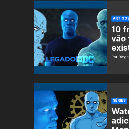
ARTIGO
10 f
vão 
exis
Por Diego
SÉRIES
Wat
adic