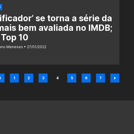
S
ificador’ se torna a série da
ais bem avaliada no IMDB;
 Top 10
iano Meneses
27/01/2022
1
2
3
4
5
6
7
Página
Página
Página
Página
Página
Página
Página