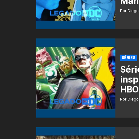
Manh
Por Diego
SÉRIES
Séri
insp
HBO;
Por Diego