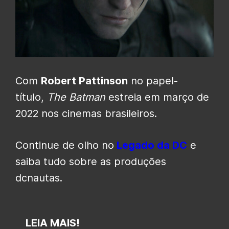
Com
Robert Pattinson
no papel-
título,
The Batman
estreia em março de
2022 nos cinemas brasileiros.
Continue de olho no
Legado da DC
e
saiba tudo sobre as produções
dcnautas.
LEIA MAIS!