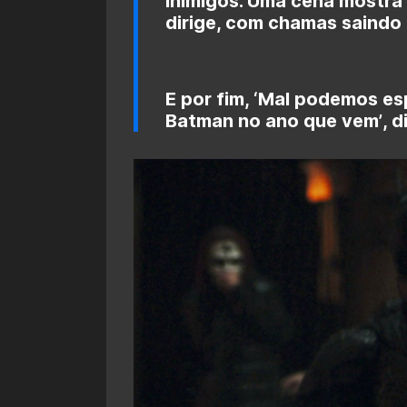
inimigos. Uma cena mostra
dirige, com chamas saindo
E por fim, ‘
Mal podemos esp
Batman no ano que vem’
, d