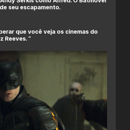
 Andy Serkis como Alfred. O Batmóvel
 de seu escapamento.
erar que você veja os cinemas do
iz Reeves. “