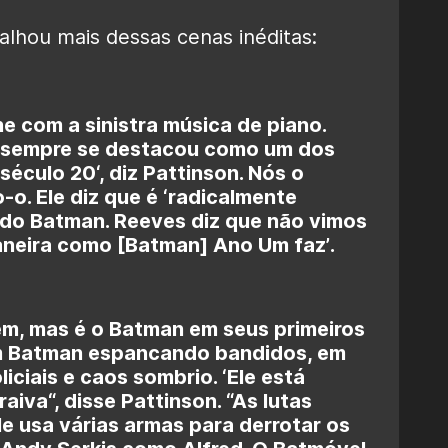
alhou mais dessas cenas inéditas:
 com a sinistra música de piano.
 sempre se destacou como um dos
 século 20
‘, diz Pattinson. Nós o
. Ele diz que é ‘
radicalmente
s do Batman. Reeves diz que não vimos
neira como [Batman] Ano Um faz’
.
em, mas é o Batman em seus primeiros
am Batman espancando bandidos, em
iciais e caos sombrio. ‘
Ele está
raiva
“, disse Pattinson. “A
s lutas
 Ele usa várias armas para derrotar os