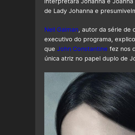
interpretará Johanna e Joanna
de Lady Johanna e presumivel
Neil Gaiman
, autor da série de
executivo do programa, explic
que
John Constantine
fez nos 
única atriz no papel duplo de J