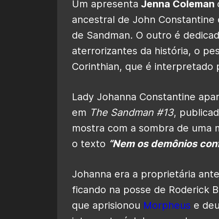
Um apresenta
Jenna Coleman
ancestral de John Constantine 
de Sandman
.
O outro é dedica
aterrorizantes da história, o p
Corinthian, que é interpretado
Lady Johanna Constantine apar
em
The
Sandman
#13
, publica
mostra com a sombra de uma m
o texto
“Nem os demônios con
Johanna era a proprietária an
ficando na posse de Roderick Bu
que aprisionou
Morpheus
e deu