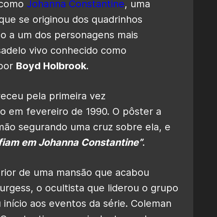
como
Johanna Constantine
, uma
que se originou dos quadrinhos
do a um dos personagens mais
esadelo vivo conhecido como
 por
Boyd Holbrook
.
eceu pela primeira vez
do em fevereiro de 1990. O pôster a
ão segurando uma cruz sobre ela, e
fiam em Johanna Constantine”
.
terior de uma mansão que acabou
rgess, o ocultista que liderou o grupo
 início aos eventos da série. Coleman