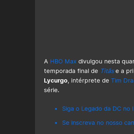
A
HBO Max
divulgou nesta quart
temporada final de
Titãs
e a pr
Lycurgo
, intérprete de
Tim Dra
série.
Siga o Legado da DC no I
Se inscreva no nosso can