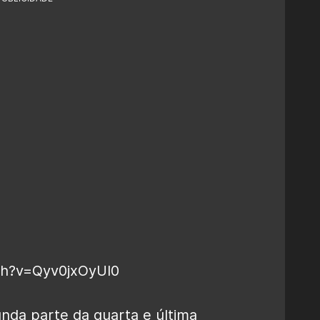
ch?v=Qyv0jxOyUl0
nda parte da quarta e última