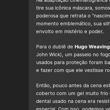
tire sua icônica máscara, som
poderosa que retrata o “nasci
momento emblemático, sua silh
envolto em mistério e poder.
Para o dublê de
Hugo Weaving
John Wick), um passeio no fogo
usados ​​para proteção foram b
e fazer com que ele vestisse r
Então, pouco antes da cena est
coberto com um gel muito frio q
dental usado na cena era resis
especial. Com isso, podemos ve