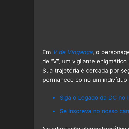
Em
V de Vingança
, o personag
de “V”, um vigilante enigmátic
Sua trajetória é cercada por se
permanece como um indivíduo m
Siga o Legado da DC no I
Se inscreva no nosso can
Na adaptação cinematográfica