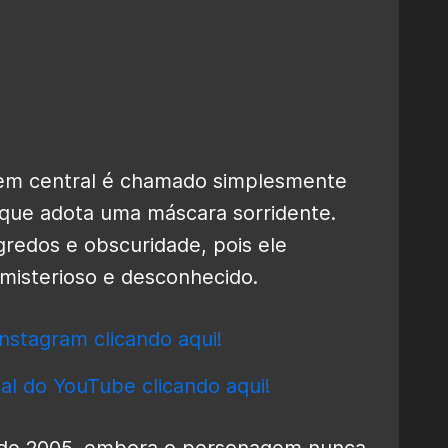
em central é chamado simplesmente
o que adota uma máscara sorridente.
gredos e obscuridade, pois ele
isterioso e desconhecido.
nstagram clicando aqui!
al do YouTube clicando aqui!
 de 2005, embora o personagem nunca