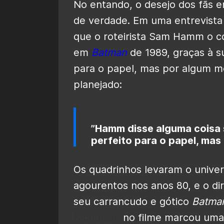
No entando, o desejo dos fãs 
de verdade. Em uma entrevista
que o roteirista Sam Hamm o co
em
Batman
de 1989, graças à su
para o papel, mas por algum m
planejado:
”Hamm disse alguma coisa 
perfeito para o papel, mas
Os quadrinhos levaram o unive
agourentos nos anos 80, e o d
seu carrancudo e gótico
Batma
Nicholson
no filme marcou uma