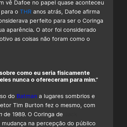
em vê Dafoe no papel quase aconteceu
 para o
THR
anos atrás, Dafoe afirma
nsiderava perfeito para ser o Coringa
a aparência. O ator foi considerado
otivo as coisas não foram como o
sobre como eu seria fisicamente
 eles nunca o ofereceram para mim.”
rso do
Batman
a lugares sombrios e
iretor Tim Burton fez o mesmo, com
n
de 1989. O Coringa de
Jack
 mudança na percepção do público