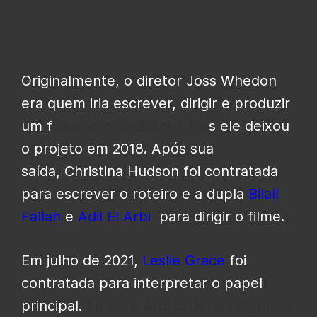
Originalmente, o diretor Joss Whedon
era quem iria escrever, dirigir e produzir
um f
ilme solo da Batgirl, ma
s ele deixou
o projeto em 2018. Após sua
saída, Christina Hudson foi contratada
para escrever o roteiro e a dupla
Bilall
Fallah
e
Adil El Arbi
para dirigir o filme.
Em julho de 2021,
Leslie Grace
foi
contratada para interpretar o papel
principal.
Fallah e Arbi já deram algumas