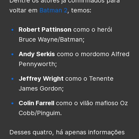
Dentre os atores já confirmados para
voltar em
Batman 2
, temos:
Robert Pattinson
como o herói
Bruce Wayne/Batman;
Andy Serkis
como o mordomo Alfred
Pennyworth;
Jeffrey Wright
como o Tenente
James Gordon;
Colin Farrell
como o vilão mafioso Oz
Cobb/Pinguim.
Desses quatro, há apenas informações