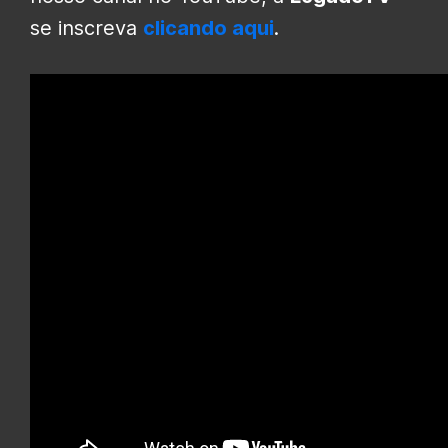
se inscreva
clicando aqui
.