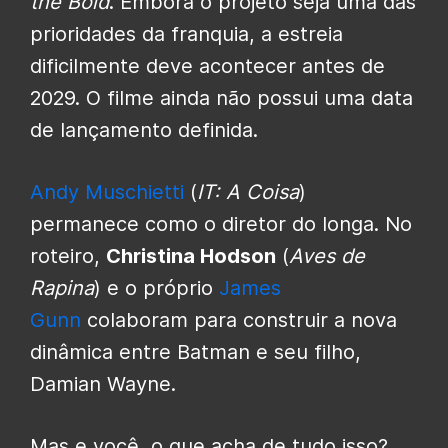
the Bold
. Embora o projeto seja uma das
prioridades da franquia, a estreia
dificilmente deve acontecer antes de
2029. O filme ainda não possui uma data
de lançamento definida.
Andy Muschietti
(
IT: A Coisa
)
permanece como o diretor do longa. No
roteiro,
Christina Hodson
(
Aves de
Rapina
) e o próprio
James
Gunn
colaboram para construir a nova
dinâmica entre Batman e seu filho,
Damian Wayne.
Mas e você, o que acha de tudo isso?