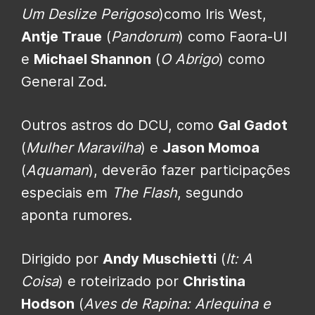
Um Deslize Perigoso
)como Iris West,
Antje Traue
(
Pandorum
) como Faora-Ul
e
Michael Shannon
(
O Abrigo
) como
General Zod.
Outros astros do DCU, como
Gal Gadot
(
Mulher Maravilha
) e
Jason Momoa
(
Aquaman
), deverão fazer participações
especiais em
The Flash
, segundo
aponta rumores.
Dirigido por
Andy Muschietti
(
It: A
Coisa
) e roteirizado por
Christina
Hodson
(
Aves de Rapina: Arlequina e