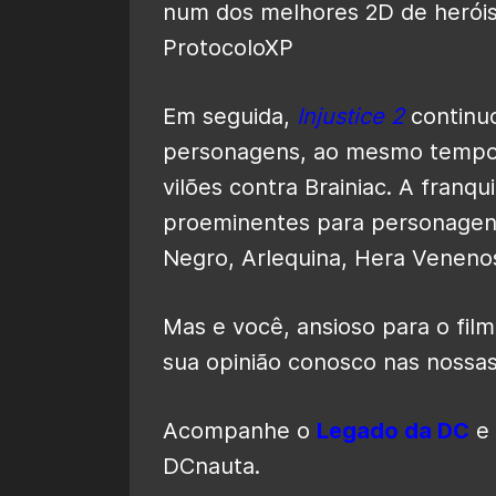
Em seguida,
Injustice 2
continuo
personagens, ao mesmo tempo 
vilões contra Brainiac. A franq
proeminentes para personagen
Negro, Arlequina, Hera Veneno
Mas e você, ansioso para o fi
sua opinião conosco nas nossas 
Acompanhe o
Legado da DC
e 
DCnauta.