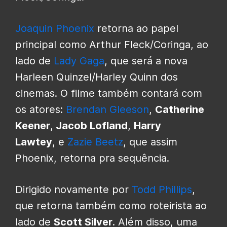
Joaquin Phoenix
retorna ao papel
principal como Arthur Fleck/Coringa, ao
lado de
Lady Gaga
, que será a nova
Harleen Quinzel/Harley Quinn dos
cinemas. O filme também contará com
os atores:
Brendan Gleeson
,
Catherine
Keener
,
Jacob Lofland
,
Harry
Lawtey
, e
Zazie Beetz
, que assim
Phoenix, retorna pra sequência.
Dirigido novamente por
Todd Phillips
,
que retorna também como roteirista ao
lado de
Scott Silver
. Além disso, uma