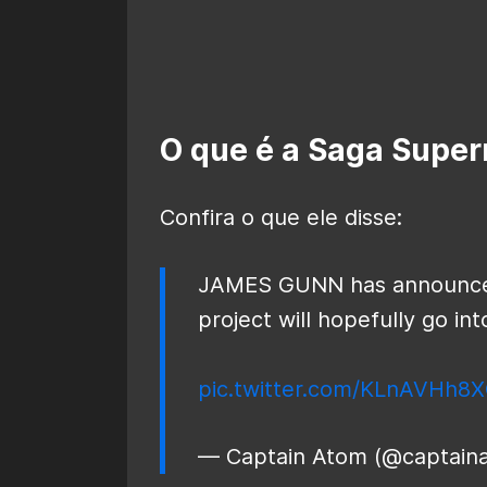
O que é a Saga Supe
Confira o que ele disse:
JAMES GUNN has announce
project will hopefully go in
pic.twitter.com/KLnAVHh8
— Captain Atom (@captain