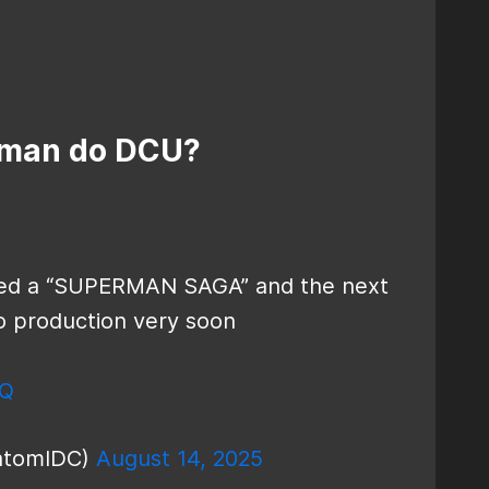
rman do DCU?
d a “SUPERMAN SAGA” and the next
to production very soon
XQ
atomIDC)
August 14, 2025