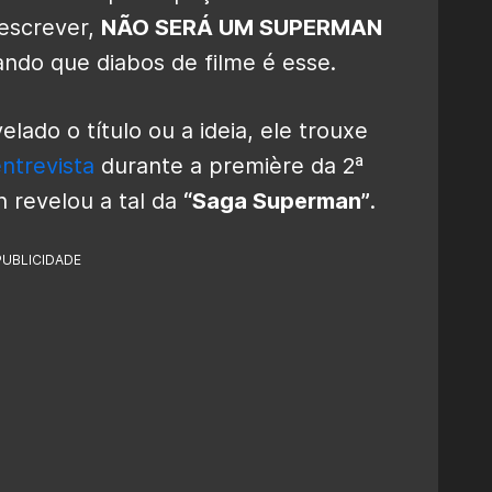
 escrever,
NÃO SERÁ UM SUPERMAN
ando que diabos de filme é esse.
lado o título ou a ideia, ele trouxe
ntrevista
durante a première da 2ª
n revelou a tal da
“Saga Superman”
.
PUBLICIDADE