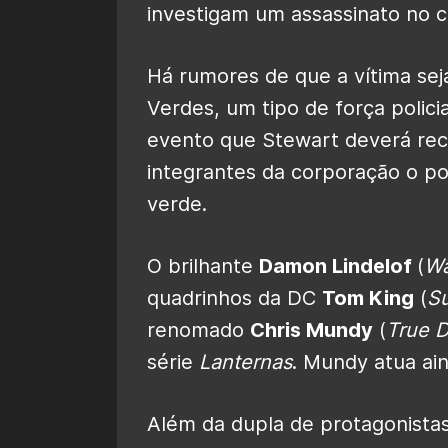
investigam um assassinato no 
Há rumores de que a vítima se
Verdes, um tipo de força policia
evento que Stewart deverá rec
integrantes da corporação o pod
verde.
O brilhante
Damon Lindelof
(
W
quadrinhos da DC
Tom King
(
Su
renomado
Chris Mundy
(
True D
série
Lanternas
. Mundy atua ai
Além da dupla de protagonist