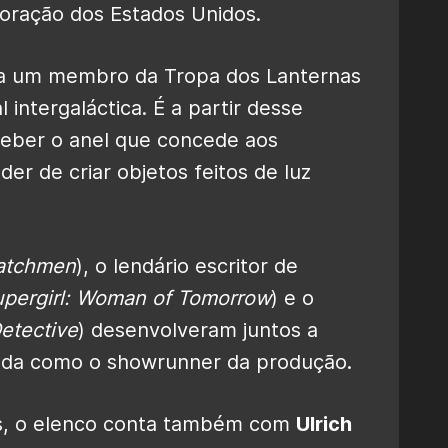
coração dos Estados Unidos.
ja um membro da Tropa dos Lanternas
l intergaláctica. É a partir desse
eber o anel que concede aos
er de criar objetos feitos de luz
atchmen
), o lendário escritor de
pergirl: Woman of Tomorrow
) e o
etective
) desenvolveram juntos a
nda como o showrunner da produção.
as, o elenco conta também com
Ulrich