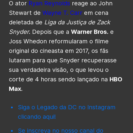
O ator
Ryan Reynolds
reage ao John
Stewart de
Wayne T. Carr
em cena
deletada de
Liga da Justiça de Zack
Snyder
. Depois que a
Warner Bros.
e
Joss Whedon reformularam o filme
original do cineasta em 2017, os fãs
lutaram para que Snyder recuperasse
sua verdadeira visão, o que levou o
corte de 4 horas sendo lançado na
HBO
Max
.
Siga o Legado da DC no Instagram
clicando aqui!
Se inscreva no nosso canal do