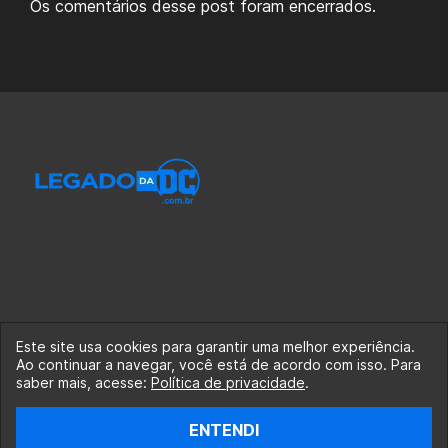
Os comentários desse post foram encerrados.
Este site usa cookies para garantir uma melhor experiência.
Ao continuar a navegar, você está de acordo com isso. Para
© 2020-2026 Legado da DC, uma empresa da Legado
saber mais, acesse:
Política de privacidade
.
Enterprises.
ENTENDI
fabiolobo