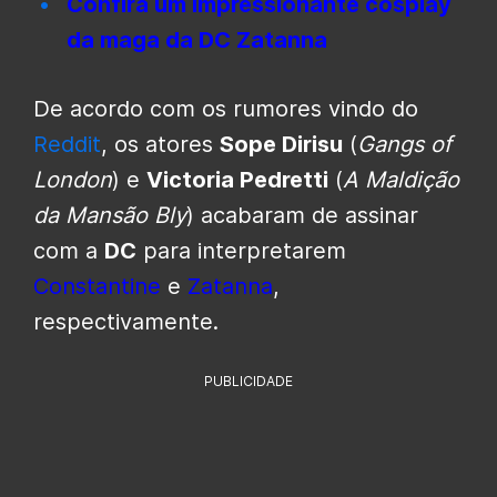
Confira um impressionante cosplay
da maga da DC Zatanna
De acordo com os rumores vindo do
Reddit
, os atores
Sope Dirisu
(
Gangs of
London
) e
Victoria Pedretti
(
A Maldição
da Mansão Bly
) acabaram de assinar
com a
DC
para interpretarem
Constantine
e
Zatanna
,
respectivamente.
PUBLICIDADE