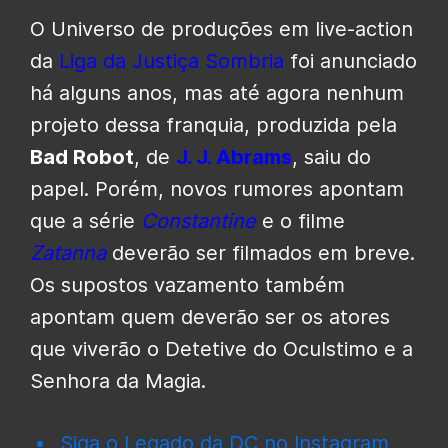
O Universo de produções em live-action
da
Liga da Justiça Sombria
foi anunciado
há alguns anos, mas até agora nenhum
projeto dessa franquia, produzida pela
Bad Robot
, de
J. J. Abrams
, saiu do
papel. Porém, novos rumores apontam
que a série
Constantine
e o filme
Zatanna
deverão ser filmados em breve.
Os supostos vazamento também
apontam quem deverão ser os atores
que viverão o Detetive do Oculstimo e a
Senhora da Magia.
Siga o Legado da DC no Instagram