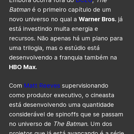
Embora ocorra fora do
DCEU
,
The
Batman
é o primeiro capítulo de um
novo universo no qual a
Warner Bros.
já
está investindo muita energia e
recursos. Não apenas há um plano para
uma trilogia, mas o estúdio está
desenvolvendo a franquia também na
HBO Max
.
Com
Matt Reeves
supervisionando
como produtor executivo, o cineasta
está desenvolvendo uma quantidade
considerável de spinoffs que se passam
no universo de
The Batman
. Um dos
projetos que já está avançando é a série