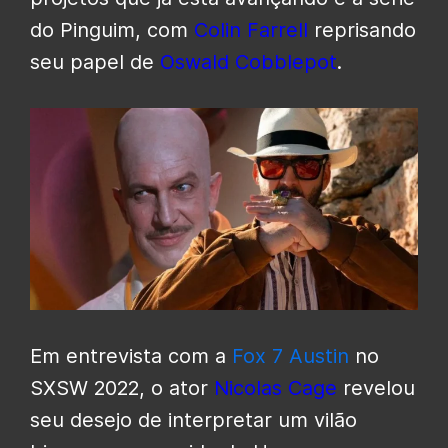
do Pinguim, com
Colin Farrell
reprisando
seu papel de
Oswald Cobblepot
.
Em entrevista com a
Fox 7 Austin
no
SXSW 2022, o ator
Nicolas Cage
revelou
seu desejo de interpretar um vilão