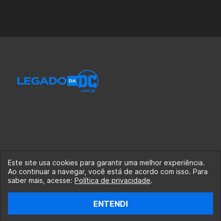
Este site usa cookies para garantir uma melhor experiência.
Ao continuar a navegar, você está de acordo com isso. Para
© 2020-2026 Legado da DC, uma empresa da Legado
saber mais, acesse:
Política de privacidade
.
Enterprises.
ENTENDI
fabiolobo