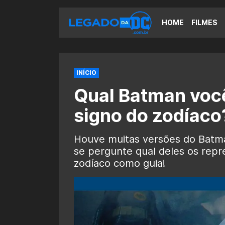
HOME
FILMES
INÍCIO
Qual Batman você
signo do zodíaco
Houve muitas versões do Batma
se pergunte qual deles os rep
zodíaco como guia!