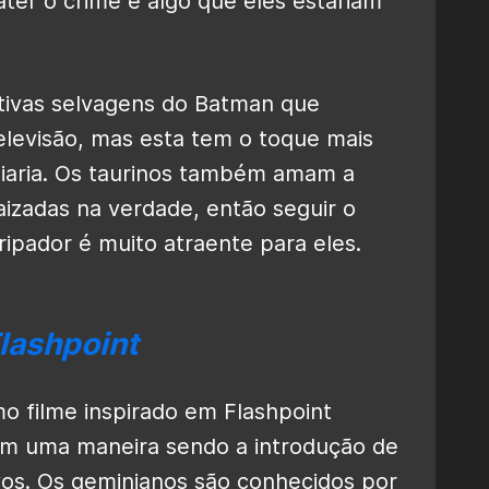
ter o crime é algo que eles estariam
ativas selvagens do Batman que
elevisão, mas esta tem o toque mais
ciaria. Os taurinos também amam a
aizadas na verdade, então seguir o
tripador é muito atraente para eles.
lashpoint
o filme inspirado em Flashpoint
om uma maneira sendo a introdução de
vos. Os geminianos são conhecidos por