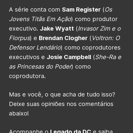
A série conta com
Sam Register
(
Os
Jovens Titãs Em Ação
) como produtor
executivo.
Jake Wyatt
(
Invasor Zim e o
Florpus
) e
Brendan Clogher
(
Voltron: O
Defensor Lendário
) como coprodutores
executivos e
Josie Campbell
(
She-Ra e
as Princesas do Poder
) como
coprodutora.
Mas e você, o que acha de tudo isso?
Deixe suas opiniões nos comentários
abaixo!
Acompanhe o
Legado da DC
e saiba