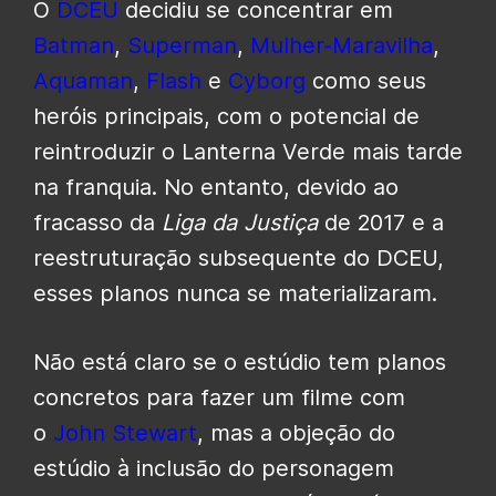
O
DCEU
decidiu se concentrar em
Batman
,
Superman
,
Mulher-Maravilha
,
Aquaman
,
Flash
e
Cyborg
como seus
heróis principais, com o potencial de
reintroduzir o Lanterna Verde mais tarde
na franquia. No entanto, devido ao
fracasso da
Liga da
Justiça
de 2017 e a
reestruturação subsequente do DCEU,
esses planos nunca se materializaram.
Não está claro se o estúdio tem planos
concretos para fazer um filme com
o
John Stewart
, mas a objeção do
estúdio à inclusão do personagem