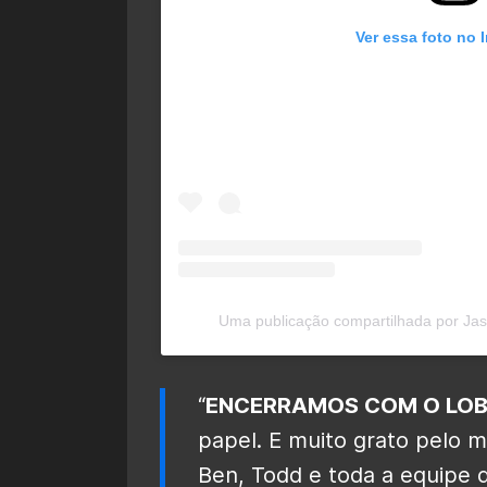
Ver essa foto no 
Uma publicação compartilhada por Ja
“
ENCERRAMOS COM O LO
papel. E muito grato pelo m
Ben, Todd e toda a equipe 