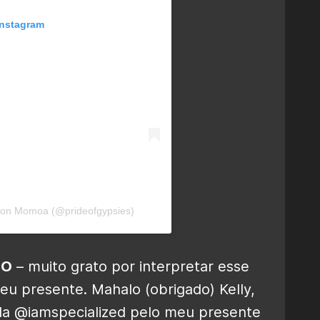
Instagram
son Momoa (@prideofgypsies)
BO
– muito grato por interpretar esse
eu presente. Mahalo (obrigado) Kelly,
da @iamspecialized pelo meu presente