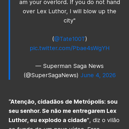
am your overlord. If you do not hand
over Lex Luthor, I will blow up the
city"
(
@Tate100T
)
pic.twitter.com/Pbae4sWgYH
— Superman Saga News
(@SuperSagaNews)
June 4, 2026
“Atenção, cidadãos de Metrópolis: sou
seu senhor. Se não me entregarem Lex
Luthor, eu explodo a cidade”
, diz o vilão