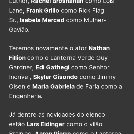
Luthor,
Rachel Brosnahan
como Lois
Lane,
Frank Grillo
como Rick Flag
Sr.,
Isabela Merced
como Mulher-
Gavião.
Teremos novamente o ator
Nathan
Fillion
como o Lanterna Verde Guy
Gardner,
Edi Gathegi
como Senhor
Incrível,
Skyler Gisondo
como Jimmy
Olsen e
María Gabriela
de Faría como a
Engenheria.
Já dentre as novidades do elenco
estão
Lars Eidinger
como o vilão
Brainiac,
Aaron Pierre
como o Lanterna