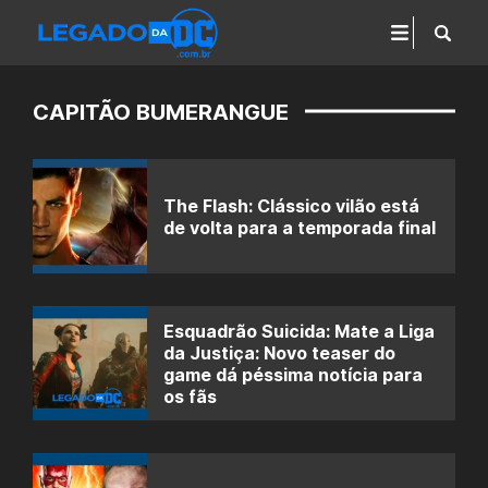
CAPITÃO BUMERANGUE
The Flash: Clássico vilão está
de volta para a temporada final
Esquadrão Suicida: Mate a Liga
da Justiça: Novo teaser do
game dá péssima notícia para
os fãs