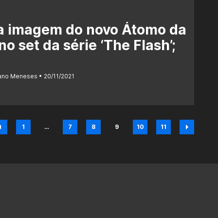
a imagem do novo Átomo da
o set da série ‘The Flash’;
iano Meneses
20/11/2021
1
…
7
8
9
10
11
Página
Página
Página
Página
Página
Página