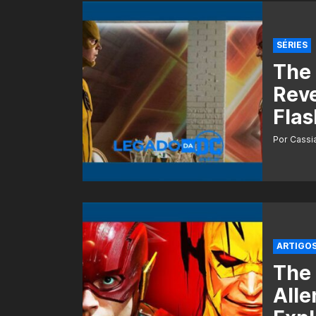
SÉRIES
The 
Reve
Flas
Por Cass
ARTIGO
The 
Alle