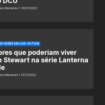
o DCU
iano Meneses
30/01/2023
A VERDE EM LIVE-ACTION
ores que poderiam viver
 Stewart na série Lanterna
de
iano Meneses
27/12/2022