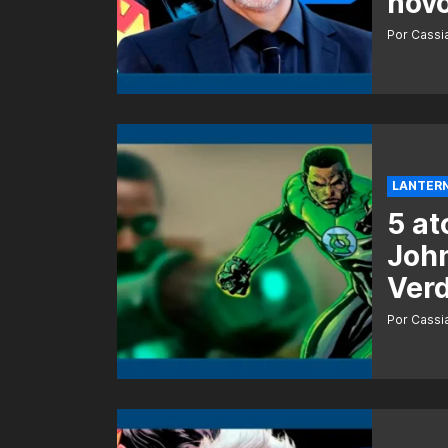
nov
Por Cass
LANTERN
5 at
John
Ver
Por Cass