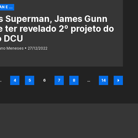
 E ...
s Superman, James Gunn
 ter revelado 2º projeto do
o DCU
iano Meneses
27/12/2022
…
4
5
6
7
8
…
14
na
Página
Página
Página
Página
Página
Página