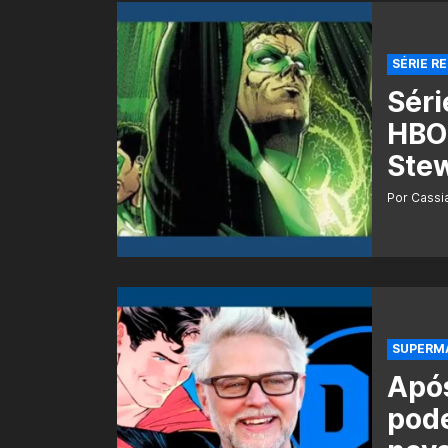
SÉRIE R
Séri
HBO 
Ste
Por Cass
SUPERMAN
Apó
pode