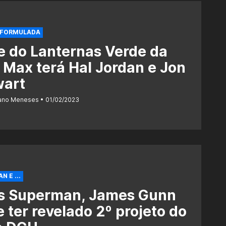
EFORMULADA
e do Lanternas Verde da
Max terá Hal Jordan e Jon
wart
iano Meneses
01/02/2023
 E ...
s Superman, James Gunn
 ter revelado 2º projeto do