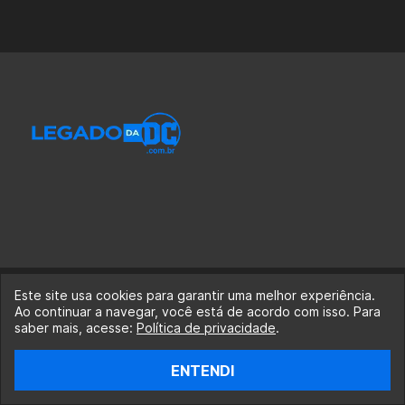
Este site usa cookies para garantir uma melhor experiência.
© 2020-2026 Legado da DC, uma empresa da Legado
Ao continuar a navegar, você está de acordo com isso. Para
Enterprises.
saber mais, acesse:
Política de privacidade
.
fabiolobo
ENTENDI