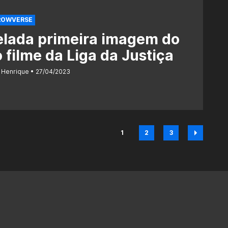
OWVERSE
elada primeira imagem do
 filme da Liga da Justiça
 Henrique
27/04/2023
1
2
3
Página
Página
Página