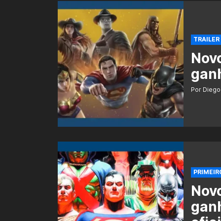
TRAILER
Novo
ganh
Por Diego
PRIMEIR
Novo
ganh