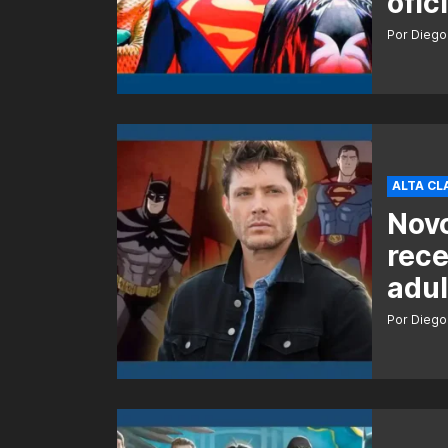
ofic
Por Diego
ALTA CL
Novo
rece
adul
Por Diego