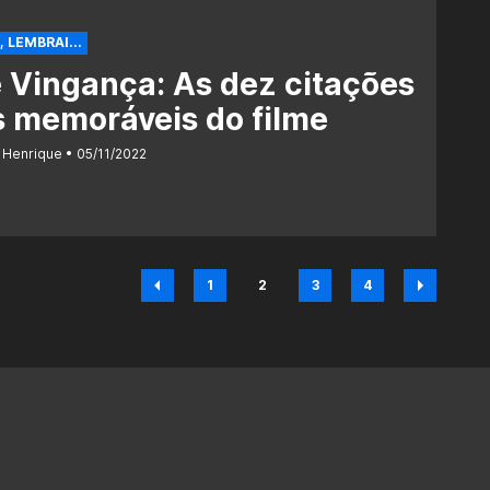
 LEMBRAI...
 Vingança: As dez citações
 memoráveis do filme
 Henrique
05/11/2022
1
2
3
4
Página
Página
Página
Página