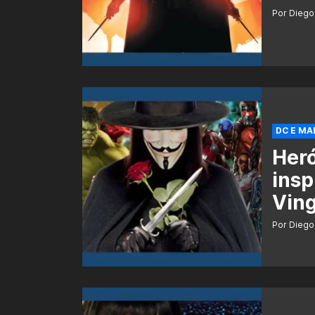
Por Diego
DC E MA
Heró
insp
Vin
Por Diego