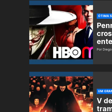
ÓTIMA 
Pen
cros
ent
Por Diego
UM GRAN
V de
tram