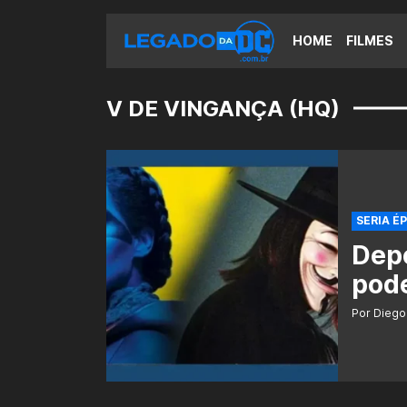
HOME
FILMES
V DE VINGANÇA (HQ)
SERIA ÉP
Dep
pode
Por Diego