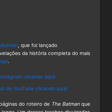
 Batman
, que foi lançado
velações da história completa do mais
ego
.
nstagram clicando aqui!
al do YouTube clicando aqui!
páginas do roteiro de
The Batman
que
longa. Um desses trechos divulgados