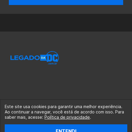
Este site usa cookies para garantir uma melhor experiência.
Ao continuar a navegar, você está de acordo com isso. Para
© 2020-2026 Legado da DC, uma empresa da Legado
saber mais, acesse:
Política de privacidade
.
Enterprises.
ENTENDI
fabiolobo