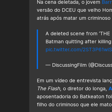
Na cena deletada, o jovem
Barr
versão do DCEU que velho Ho
atrás após matar um criminoso n
A deleted scene from ‘THE 
Batman quitting after killing 
pic.twitter.com/2ST3P61wiS
— DiscussingFilm (@Discus
Em um vídeo de entrevista lança
The Flash
, o diretor do longa,
A
aposentadoria do Batkeaton foi
filho do criminoso que ele mato