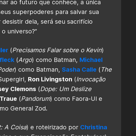
ar ao futuro que conhece, a única
seus superpoderes para salvar sua
 desistir dela, será seu sacrifício
 o universo?”
ler
(
Precisamos Falar sobre o Kevin
)
fleck
(
Argo
) como Batman,
Michael
Poder
) como Batman,
Sasha Calle
(
The
Supergirl,
Ron Livingston
(
Invocação
sey Clemons
(
Dope: Um Deslize
 Traue
(
Pandorum
) como Faora-Ul e
omo General Zod.
t: A Coisa
) e roteirizado por
Christina