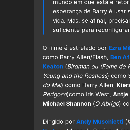
mundo em que está e retorn
esperança de Barry é usar 
vida. Mas, se afinal, precisar
suficiente para reconfigurar
O filme é estrelado por
Ezra Mil
como Barry Allen/Flash,
Ben Af
Keaton
(
Birdman ou (Fome de 
Young and the Restless
) como 
do Mal
) como Harry Allen,
Kier
Perigoso
)como Iris West,
Antje
Michael Shannon
(
O Abrigo
) c
Dirigido por
Andy Muschietti
(
I