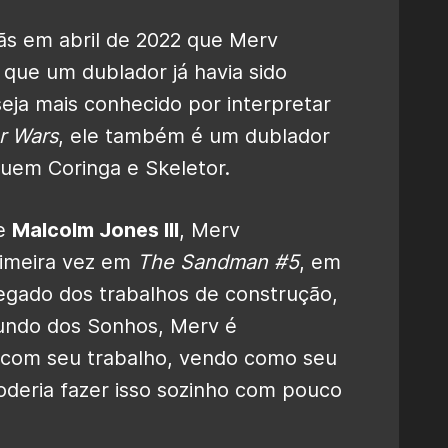
ãs em abril de 2022 que
Merv
que um dublador já havia sido
eja mais conhecido por interpretar
r Wars
, ele também é um dublador
uem Coringa e Skeletor.
e
Malcolm Jones III
, Merv
imeira vez em
The Sandman
#5
, em
egado dos trabalhos de construção,
undo dos Sonhos, Merv é
com seu trabalho, vendo como seu
oderia fazer isso sozinho com pouco