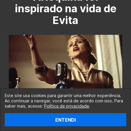
inspirado na vida de
Evita
Este site usa cookies para garantir uma melhor experiência.
Ao continuar a navegar, você está de acordo com isso. Para
Toda a subtrama maltesa da Arlequina
saber mais, acesse:
Política de privacidade
.
mostra Harley envolvida em um
ENTENDI
relacionamento com o ditador Silvio