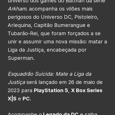
universo dos games do Batman da série
Arkham
. acompanha os vilões mais
perigosos do Universo DC, Pistoleiro,
Arlequina, Capitão Bumerangue e
Tubarão-Rei, que foram forçados a se
unir e assumir uma nova missão: matar a
Liga da Justiça, encabeçada por
Superman.
Esquadrão Suicida: Mate a Liga da
Justiça
será lançado em 26 de maio de
2023 para
PlayStation 5
,
X Box Series
X|S
e
PC
.
Acompanhe o
Legado da DC
e saiba