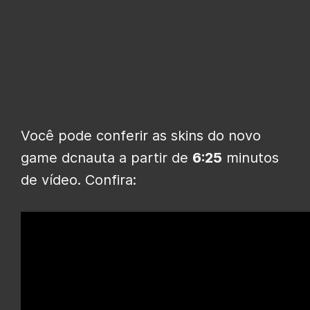
Você pode conferir as skins do novo
game dcnauta a partir de
6:25
minutos
de vídeo. Confira: