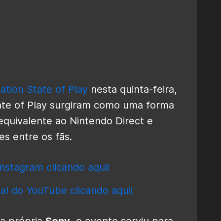
ation State of Play
nesta quinta-feira,
tate of Play surgiram como uma forma
equivalente ao Nintendo Direct e
s entre os fãs.
nstagram clicando aqui!
al do YouTube clicando aqui!
la própria
Sony
, o evento serviu para