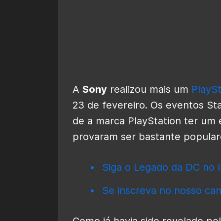
A
Sony
realizou mais um
PlaySt
23 de fevereiro. Os eventos S
de a marca PlayStation ter um 
provaram ser bastante populare
Siga o Legado da DC no I
Se inscreva no nosso can
Como já havia sido revelado pe