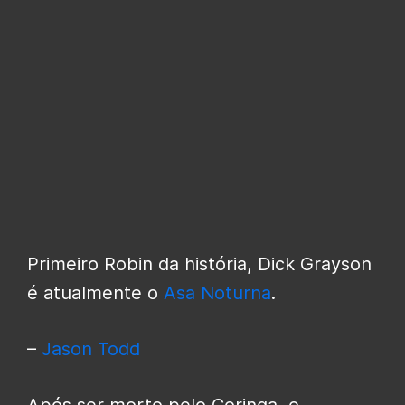
Primeiro Robin da história, Dick Grayson
é atualmente o
Asa Noturna
.
–
Jason Todd
Após ser morto pelo Coringa, o