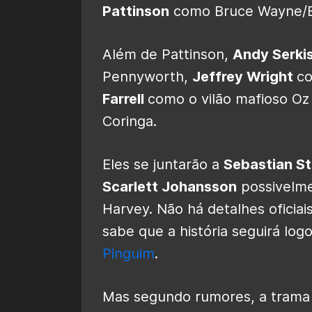
Pattinson
como Bruce Wayne/
Além de Pattinson,
Andy Serki
Pennyworth,
Jeffrey Wright
c
Farrell
como o vilão mafioso O
Coringa.
Eles se juntarão a
Sebastian S
Scarlett Johansson
possivelme
Harvey. Não há detalhes oficiai
sabe que a história seguirá lo
Pinguim
.
Mas segundo rumores, a trama