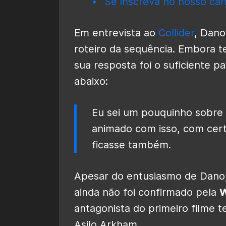
Se inscreva no nosso can
Em entrevista ao
Collider
, Dano
roteiro da sequência. Embora te
sua resposta foi o suficiente p
abaixo:
Eu sei um pouquinho sobre i
animado com isso, com certe
ficasse também.
Apesar do entusiasmo de Dano,
ainda não foi confirmado pela
W
antagonista do primeiro filme 
Asilo Arkham.