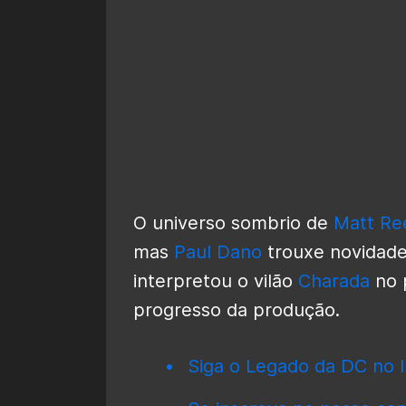
O universo sombrio de
Matt Re
mas
Paul Dano
trouxe novidad
interpretou o vilão
Charada
no 
progresso da produção.
Siga o Legado da DC no I