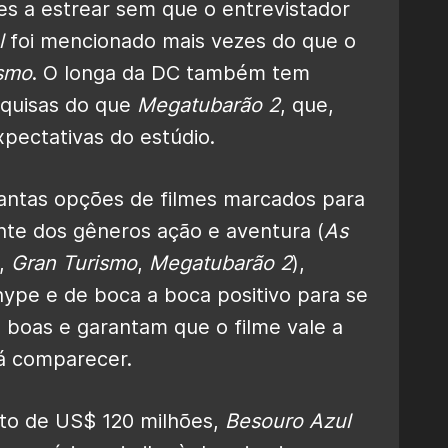
es a estrear sem que o entrevistador
l
foi mencionado mais vezes do que o
ismo
. O longa da DC também tem
quisas do que
Megatubarão 2
, que,
pectativas do estúdio.
tantas opções de filmes marcados para
nte dos gêneros ação e aventura (
As
,
Gran Turismo
,
Megatubarão 2
),
ype e de boca a boca positivo para se
m boas e garantam que o filme vale a
rá comparecer.
o de US$ 120 milhões,
Besouro Azul