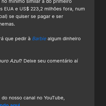
no mínimo similar à do primeiro
s EUA e US$ 223,2 milhões fora, num
al) se quiser se pagar e ser
inemas.
rá que pedir à
Barbie
algum dinheiro
uro Azul
? Deixe seu comentário aí
o do nosso canal no YouTube,
ando aqui
.