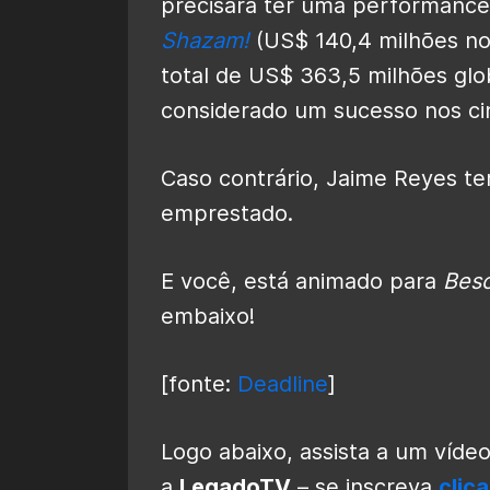
precisará ter uma performance 
Shazam!
(US$ 140,4 milhões no
total de US$ 363,5 milhões glob
considerado um sucesso nos c
Caso contrário, Jaime Reyes te
emprestado.
E você, está animado para
Beso
embaixo!
[fonte:
Deadline
]
Logo abaixo, assista a um víde
a
LegadoTV
– se inscreva
clic