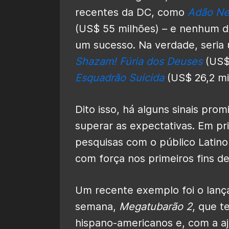
recentes da DC, como
Adão Ne
(US$ 55 milhões) – e nenhum do
um sucesso. Na verdade, seria 
Shazam! Fúria dos Deuses
(US$
Esquadrão Suicida
(US$ 26,2 mi
Dito isso, há alguns sinais pro
superar as expectativas. Em pri
pesquisas com o público Latin
com força nos primeiros fins d
Um recente exemplo foi o lanç
semana,
Megatubarão 2
, que t
hispano-americanos e, com a a